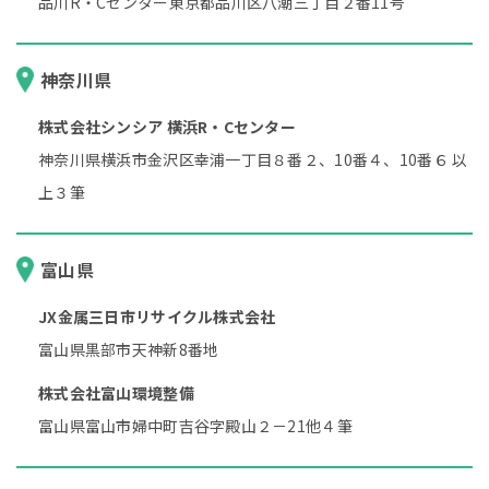
品川R・Cセンター東京都品川区八潮三丁目２番11号
神奈川県
株式会社シンシア 横浜R・Cセンター
神奈川県横浜市金沢区幸浦一丁目８番２、10番４、10番６ 以
上３筆
富山県
JX金属三日市リサイクル株式会社
富山県黒部市天神新8番地
株式会社富山環境整備
富山県富山市婦中町吉谷字殿山２－21他４筆