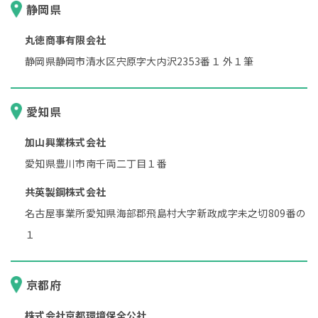
静岡県
丸徳商事有限会社
静岡県静岡市清水区宍原字大内沢2353番１ 外１筆
愛知県
加山興業株式会社
愛知県豊川市南千両二丁目１番
共英製鋼株式会社
名古屋事業所愛知県海部郡飛島村大字新政成字未之切809番の
１
京都府
株式会社京都環境保全公社